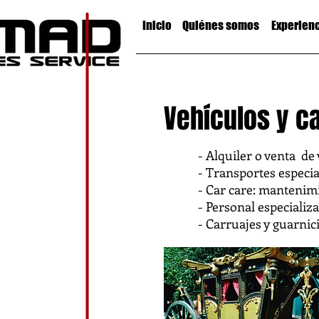
Inicio
Quiénes somos
Experien
Vehículos y c
- Alquiler o venta de 
- Transportes especia
- Car care: mantenimi
- Personal especializa
- Carruajes y guarnic