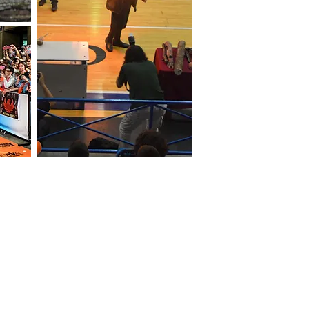
CONTACTO
info@nyumad.c
AD
Tel: