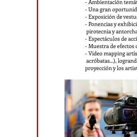
- Ambientación temáti
- Una gran oportunid
- Exposición de vestu
- Ponencias y exhibic
pirotecnia y antor
- Espectáculos de acci
- Muestra de efectos d
- Video mapping artí
acróbatas...), logra
proyección y los artis